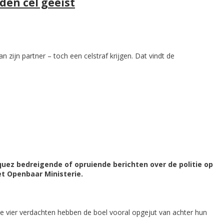
den cel geëist
 zijn partner – toch een celstraf krijgen. Dat vindt de
quez bedreigende of opruiende berichten over de politie op
et Openbaar Ministerie.
ze vier verdachten hebben de boel vooral opgejut van achter hun