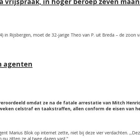
a vrijspraak, in hoger beroep zeven maan
 in Rijsbergen, moet de 32-jarige Theo van P. uit Breda – de zoon van
n agenten
veroordeeld omdat ze na de fatale arrestatie van Mitch Henri
eken celstraf en taakstraffen, allen conform de eisen van h
t Marius Blok op internet zette, niet bij deze vier verdachten. ,,De
nu zitten ze al twee dagen vast.”