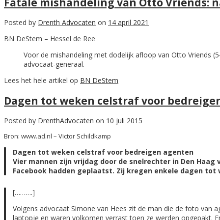
Fatale mishandeling van Otto Vriends: n
Posted by
Drenth Advocaten
on
14 april 2021
BN DeStem – Hessel de Ree
Voor de mishandeling met dodelijk afloop van Otto Vriends (54)
advocaat-generaal.
Lees het hele artikel op
BN DeStem
Dagen tot weken celstraf voor bedreige
Posted by
DrenthAdvocaten
on
10 juli 2015
Bron: www.ad.nl – Victor Schildkamp
Dagen tot weken celstraf voor bedreigen agenten
Vier mannen zijn vrijdag door de snelrechter in Den Haag 
Facebook hadden geplaatst. Zij kregen enkele dagen tot w
[……….]
Volgens advocaat Simone van Hees zit de man die de foto van agen
laptopje en waren volkomen verrast toen ze werden opgepakt. En 