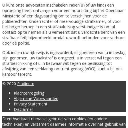
U kunt onze advocaten inschakelen indien u (of uw kind) een
oproeping heeft ontvangen voor een hoorzitting bij het Openbaar
Ministerie of een dagvaarding om te verschijnen voor de
politierechter, kinderrechter of meervoudige strafkamer, of voor
het hoger beroep in een strafzaak. Nog verstandiger is om al
contact op te nemen als u verneemt dat u verdachte bent van een
strafbaar feit, bijvoorbeeld omdat u wordt ontboden voor verhoor
door de politie.
Ook indien uw rijbewijs is ingevorderd, er goederen van u in beslag
zijn genomen, uw taakstraf is omgezet, u in verzet wil tegen een
strafbeschikking of u in bezwaar wilt tegen de beslissing tot
afwijzing van een verklaring omtrent gedrag (VOG), kunt u bij ons
kantoor terecht.
© 2020
Pladinum
Klachtenregeling
Algemene Voorwaarden
Privacy Statement
Disclaimer
Drenthverkaart.nl maakt gebruikt van cookies (en andere
technieken) en verzamelt daarmee informatie over het gebruik van