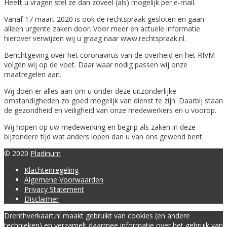
Heeft u vragen stel ze dan zoveel (als) mogelijk per e-mail.
Vanaf 17 maart 2020 is ook de rechtspraak gesloten en gaan
alleen urgente zaken door. Voor meer en actuele informatie
hierover verwijzen wij u graag naar www.rechtspraak.nl.
Berichtgeving over het coronavirus van de overheid en het RIVM
volgen wij op de voet. Daar waar nodig passen wij onze
maatregelen aan.
Wij doen er alles aan om u onder deze uitzonderlijke
omstandigheden zo goed mogelijk van dienst te zijn. Daarbij staan
de gezondheid en veiligheid van onze medewerkers en u voorop.
Wij hopen op uw medewerking en begrip als zaken in deze
bijzondere tijd wat anders lopen dan u van ons gewend bent.
© 2020
Pladinum
Klachtenregeling
Algemene Voorwaarden
Privacy Statement
Disclaimer
Drenthverkaart.nl maakt gebruikt van cookies (en andere
technieken) en verzamelt daarmee informatie over het gebruik van