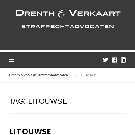
Skip
to
content
Drenth & Verkaart Strafrechtadvocaten
>
Litouwse
TAG:
LITOUWSE
LITOUWSE