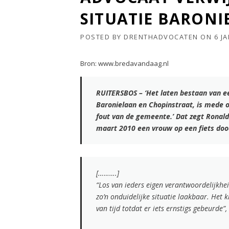
SITUATIE BARONI
POSTED BY
DRENTHADVOCATEN
ON
6 J
Bron: www.bredavandaag.nl
RUITERSBOS – ‘Het laten bestaan van ee
Baronielaan en Chopinstraat, is mede 
fout van de gemeente.’ Dat zegt Ronald
maart 2010 een vrouw op een fiets doo
[……….]
“Los van ieders eigen verantwoordelijkhe
zo’n onduidelijke situatie laakbaar. Het
van tijd totdat er iets ernstigs gebeurde”,