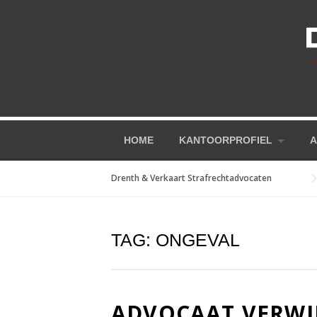
Skip
to
content
HOME
KANTOORPROFIEL
A
Drenth & Verkaart Strafrechtadvocaten
TAG:
ONGEVAL
ADVOCAAT VERWIJ