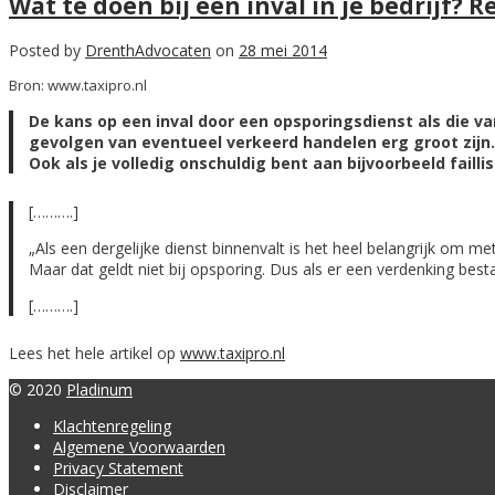
Wat te doen bij een inval in je bedrijf? 
Posted by
DrenthAdvocaten
on
28 mei 2014
Bron: www.taxipro.nl
De kans op een inval door een opsporingsdienst als die v
gevolgen van eventueel verkeerd handelen erg groot zijn
Ook als je volledig onschuldig bent aan bijvoorbeeld failli
[……….]
„Als een dergelijke dienst binnenvalt is het heel belangrijk om m
Maar dat geldt niet bij opsporing. Dus als er een verdenking best
[……….]
Lees het hele artikel op
www.taxipro.nl
© 2020
Pladinum
Klachtenregeling
Algemene Voorwaarden
Privacy Statement
Disclaimer