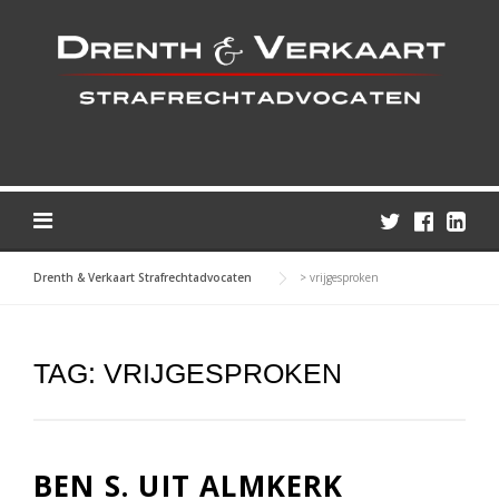
Skip
to
content
Drenth & Verkaart Strafrechtadvocaten
>
vrijgesproken
TAG:
VRIJGESPROKEN
BEN S. UIT ALMKERK