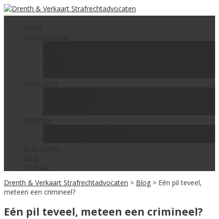
Skip
to
content
Home
Kantoorprofiel
Algemeen
Tarieven
Vacatures
Stages
Advocaten
Ronald Drenth
Karsten Verkaart
Lynn Romme
Expertise
Welke zaken behandelen wij
Soorten bijstand
In de Media
Blog
Contact
Drenth & Verkaart Strafrechtadvocaten
>
Blog
>
Eén pil teveel,
meteen een crimineel?
Eén pil teveel, meteen een crimineel?