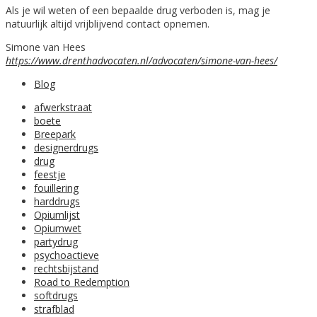
Als je wil weten of een bepaalde drug verboden is, mag je
natuurlijk altijd vrijblijvend contact opnemen.
Simone van Hees
https://www.drenthadvocaten.nl/advocaten/simone-van-hees/
Blog
afwerkstraat
boete
Breepark
designerdrugs
drug
feestje
fouillering
harddrugs
Opiumlijst
Opiumwet
partydrug
psychoactieve
rechtsbijstand
Road to Redemption
softdrugs
strafblad