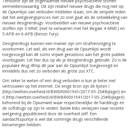
Tenslotte zijn de zogenaamde nieuwe psychoactieve stoffen
vermeldenswaardig. Dit zijn relatief nieuwe drugs die nog niet op
de Opiumlijst van verboden middelen staan, om de simpele reden
dat het wetgevingsproces niet zo snel gaat als de ontwikkeling van
nieuwe designerdrugs. Voorbeelden van nieuwe psychoactieve
stoffen zijn 3-MMC (niet te verwarren met het illegale 4-MMC) en
5-APB en 6-APB (Benzo Fury).
Designerdrugs kunnen een manier zijn om strafvervolging te
voorkomen. Let wel, als een drug aan de Opiumlijst wordt
toegevoegd kan dit soms vrijwel geruisloos aan het grote publiek
voorbijgaan. Let hier dus op als je designerdrugs gebruikt. Zo is de
populaire drug 4fmp dit jaar aan de Opiumlijst toegevoegd en
inmiddels dus net zo verboden als grote zus XTC.
Om zeker te weten of een drug verboden is kun je beter niet
vertrouwen op het internet. De enige bron zijn de lijsten I
(http://wetten.overheid.nl/BWBR0001941/2017-05-25#BijlageI) en
II (http://wetten.overheid.nl/BWBR0001941/2017-05-25#BijlageII)
behorend bij de Opiumwet waar respectievelijke de harddrugs en
de softdrugs op zijn te vinden. Beide links verwijzen naar recente
wetgeving gepubliceerd door de overheid zelf. Een
aandachtspuntje is wel dat sommige drugs verschillende
benamingen hebben.