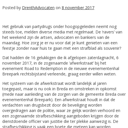
Posted by
DrenthAdvocaten
on
8 november 2017
Het gebruik van partydrugs onder hoogopgeleiden neemt nog
steeds toe, melden diverse media met regelmaat. De ‘ravers’ van
het weekend zijn de artsen, advocaten en bankiers van de
maandag. Hoe zorg je er nu voor dat je kunt genieten van een
feestje zonder naar huis te gaan met een strafblad als souvenir?
Dat hadden de 16 gelukkigen die ik afgelopen zaterdagnacht, 6
november 2017, in de zogenaamde ‘afwerkstraat’ bij het
evenement Road to Redemption in de nieuwe evenementenhal
Breepark rechtsbijstand verleende, graag eerder willen weten.
Het systeem van de afwerkstraat wordt landelijk al jaren
toegepast, maar is nu ook in Breda en omstreken in opkomst
(mede naar aanleiding van de zorgen van de gemeente Breda over
evenementenhal Breepark). Een afwerkstraat houdt in dat de
verdachten van drugsbezit door de beveiliging worden
overgedragen aan de politie, waar ze gelijk worden verhoord en
een zogenaamde strafbeschikking aangeboden krijgen door de
dienstdoende officier van justitie die ter plekke aanwezig is. De
strafbeschikking is vaak een boete die meteen kan worden