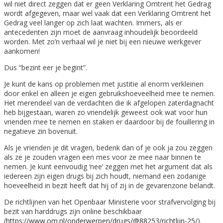
wil niet direct zeggen dat er geen Verklaring Omtrent het Gedrag
wordt afgegeven, maar wel vaak dat een Verklaring Omtrent het
Gedrag veel langer op zich laat wachten. Immers, als er
antecedenten zijn moet de aanvraag inhoudelijk beoordeeld
worden. Met zo’n verhaal wil je niet bij een nieuwe werkgever
aankomen!
Dus “bezint eer je begint”.
Je kunt de kans op problemen met justitie al enorm verkleinen
door enkel en alleen je eigen gebruikshoeveelheid mee te nemen.
Het merendeel van de verdachten die ik afgelopen zaterdagnacht
heb bijgestaan, waren zo vriendelijk geweest ook wat voor hun
vrienden mee te nemen en staken er daardoor bij de fouillering in
negatieve zin bovenuit.
Als je vrienden je dit vragen, bedenk dan of je ook ja zou zeggen
als ze je zouden vragen een mes voor ze mee naar binnen te
nemen. Je kunt eenvoudig ‘nee’ zeggen met het argument dat als
iedereen zijn eigen drugs bij zich houdt, niemand een zodanige
hoeveelheid in bezit heeft dat hij of zij in de gevarenzone belandt.
De richtlijnen van het Openbaar Ministerie voor strafvervolging bij
bezit van harddrugs zijn online beschikbaar
(
https://www.om.nl/onderwerpen/drugs/@88253/richtlijn-25/
).