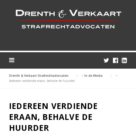
Skip
to
content
Drenth & Verkaart Strafrechtadvocaten
>
In de Media
>
Iedereen verdiende eraan, behalve de huurder
IEDEREEN VERDIENDE
ERAAN, BEHALVE DE
HUURDER