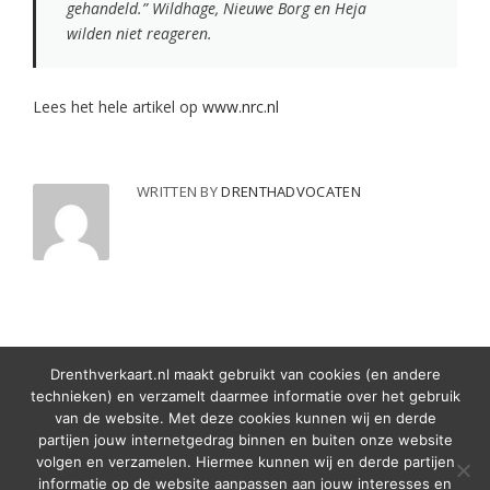
gehandeld.” Wildhage, Nieuwe Borg en Heja
wilden niet reageren.
Lees het hele artikel op
www.nrc.nl
WRITTEN BY
DRENTHADVOCATEN
Drenthverkaart.nl maakt gebruikt van cookies (en andere
technieken) en verzamelt daarmee informatie over het gebruik
van de website. Met deze cookies kunnen wij en derde
© 2020
Pladinum
partijen jouw internetgedrag binnen en buiten onze website
volgen en verzamelen. Hiermee kunnen wij en derde partijen
informatie op de website aanpassen aan jouw interesses en