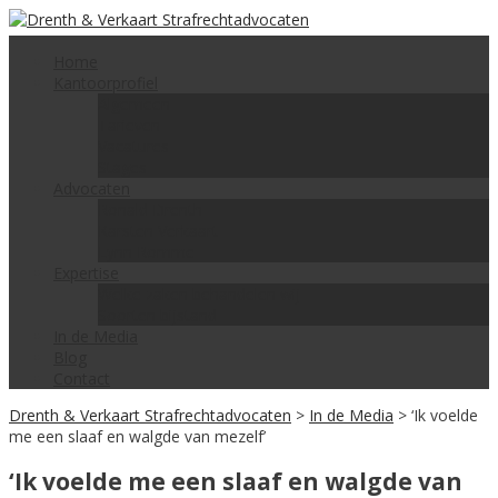
Skip
to
content
Home
Kantoorprofiel
Algemeen
Tarieven
Vacatures
Stages
Advocaten
Ronald Drenth
Karsten Verkaart
Lynn Romme
Expertise
Welke zaken behandelen wij
Soorten bijstand
In de Media
Blog
Contact
Drenth & Verkaart Strafrechtadvocaten
>
In de Media
>
‘Ik voelde
me een slaaf en walgde van mezelf’
‘Ik voelde me een slaaf en walgde van