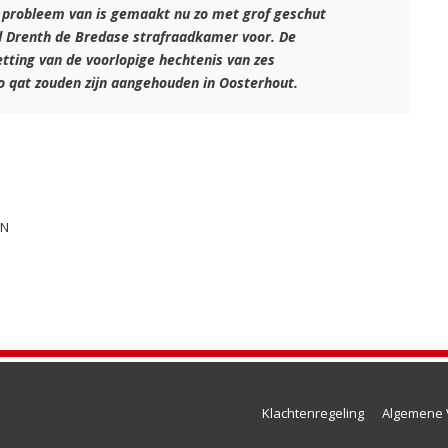
g probleem van is gemaakt nu zo met grof geschut
ld Drenth de Bredase strafraadkamer voor. De
tting van de voorlopige hechtenis van zes
lo qat zouden zijn aangehouden in Oosterhout.
EN
Klachtenregeling
Algemene