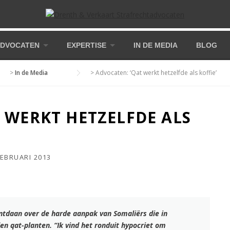
DVOCATEN
EXPERTISE
IN DE MEDIA
BLOG
>
In de Media
>
Advocaten: ‘Qat werkt hetzelfde als koffie’
 WERKT HETZELFDE ALS
FEBRUARI 2013
ntdaan over de harde aanpak van Somaliërs die in
den qat-planten. “Ik vind het ronduit hypocriet om